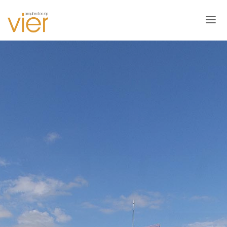
INICIO
ESTUDIO
PROYECTOS
CONTACTO
ENGLISH
FRANÇAIS
ESPAÑOL